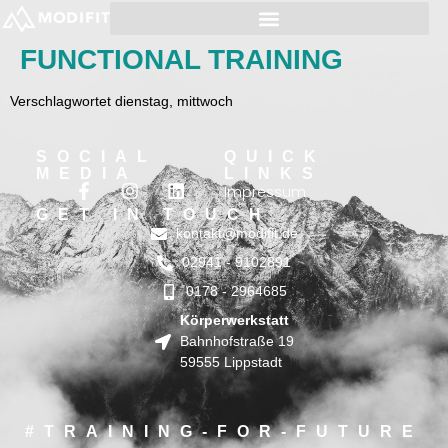
FUNCTIONAL TRAINING
Verschlagwortet
dienstag
,
mittwoch
SOCIAL
QUICK
MEDIA
LINKS
Impressum
GET IN TOUCH
kontakt@modifit.de
02941 - 9102891
0178 - 2964685
Körperwerkstatt
Bahnhofstraße 19
59555 Lippstadt
#TRAINING-FOR-FUTURE