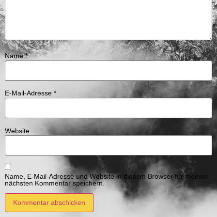
Name
*
E-Mail-Adresse
*
Website
Name, E-Mail-Adresse und Website in diesem Browser für meinen
nächsten Kommentar speichern.